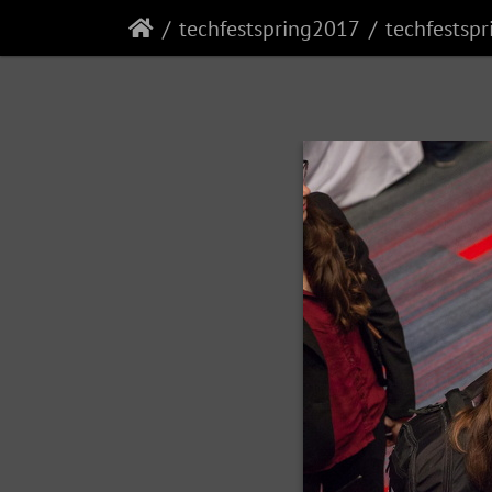
techfestspring2017
techfestsp