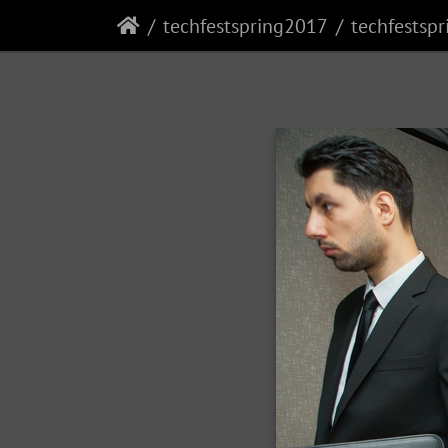
techfestspring2017
techfestsp