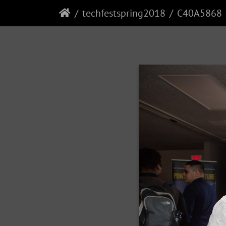
techfestspring2018
C40A5868